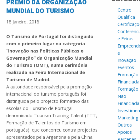
PRÉMIO DA ORGANIZAÇÃO
MUNDIAL DO TURISMO
Centro
Qualifica
18 Janeiro, 2018
Certificaçõ
Conferênci
O Turismo de Portugal foi distinguido
e Feiras
com o primeiro lugar na categoria
Empreend
“Inovação nas Políticas Públicas e
e
Governação” da Organização Mundial
Inovação
do Turismo (OMT), numa cerimónia
Eventos
realizada na Feira Internacional de
Formação
Turismo de Madrid.
Financiada
A autoridade responsável pela promoção
Formação
internacional do turismo português foi
Não
distinguida pelo projecto formativo das
Financiada
escolas do Turismo de Portugal –
Investime
denominado Tourism Training Talent (TTT,
Marketing
Formação de Talentos do Turismo em
Outros
português), que concorreu contra projectos
Apoios
apresentados pela Argentina e pela China.
Parcerias