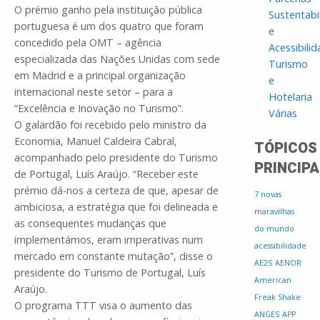
O prémio ganho pela instituição pública
Sustentabi
portuguesa é um dos quatro que foram
e
concedido pela OMT – agência
Acessibili
especializada das Nações Unidas com sede
Turismo
em Madrid e a principal organização
e
internacional neste setor – para a
Hotelaria
“Excelência e Inovação no Turismo”.
Várias
O galardão foi recebido pelo ministro da
Economia, Manuel Caldeira Cabral,
TÓPICOS
acompanhado pelo presidente do Turismo
PRINCIPA
de Portugal, Luís Araújo. “Receber este
prémio dá-nos a certeza de que, apesar de
7 novas
ambiciosa, a estratégia que foi delineada e
maravilhas
as consequentes mudanças que
do mundo
implementámos, eram imperativas num
acessibilidade
mercado em constante mutação”, disse o
AE2S
AENOR
presidente do Turismo de Portugal, Luís
American
Araújo.
Freak Shake
O programa TTT visa o aumento das
ANGES
APP