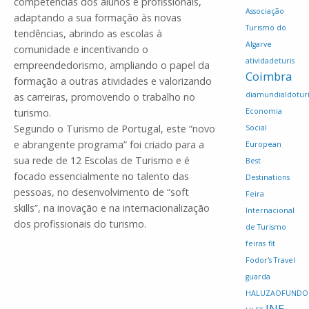
competências dos alunos e profissionais,
Associação
adaptando a sua formação às novas
Turismo do
tendências, abrindo as escolas à
Algarve
comunidade e incentivando o
atividadeturis
empreendedorismo, ampliando o papel da
Coimbra
formação a outras atividades e valorizando
diamundialdotur
as carreiras, promovendo o trabalho no
turismo.
Economia
Segundo o Turismo de Portugal, este “novo
Social
e abrangente programa” foi criado para a
European
sua rede de 12 Escolas de Turismo e é
Best
focado essencialmente no talento das
Destinations
pessoas, no desenvolvimento de “soft
Feira
skills”, na inovação e na internacionalização
Internacional
dos profissionais do turismo.
de Turismo
feiras
fit
Fodor's Travel
guarda
HALUZAOFUNDO
INE