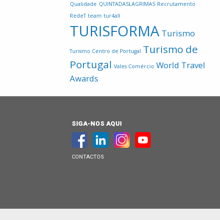
Qualidade
QUINTADASLAGRIMAS
Recrutamento
RedeT
team
tur4all
TURISFORMA
Turismo
Turismo de
Turismo Centro de Portugal
Portugal
World Travel
Vales Comércio
Awards
SIGA-NOS AQUI
CONTACTOS