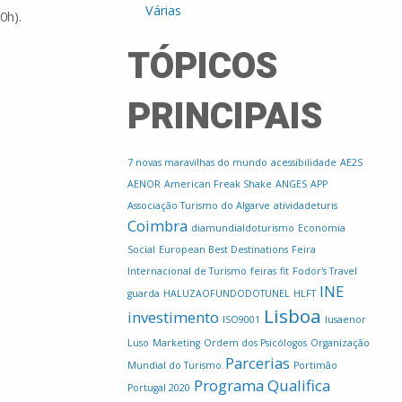
Várias
0h).
TÓPICOS
PRINCIPAIS
7 novas maravilhas do mundo
acessibilidade
AE2S
AENOR
American Freak Shake
ANGES
APP
Associação Turismo do Algarve
atividadeturis
Coimbra
diamundialdoturismo
Economia
Social
European Best Destinations
Feira
Internacional de Turismo
feiras
fit
Fodor's Travel
INE
guarda
HALUZAOFUNDODOTUNEL
HLFT
Lisboa
investimento
ISO9001
lusaenor
Luso
Marketing
Ordem dos Psicólogos
Organização
Parcerias
Mundial do Turismo
Portimão
Programa Qualifica
Portugal 2020