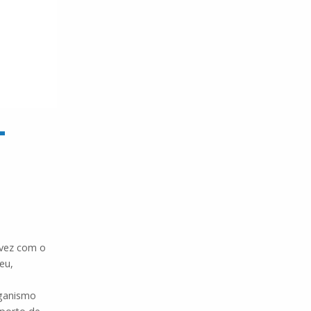
L
 vez com o
eu,
rganismo