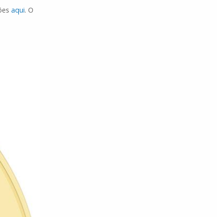
ções
aqui
. O