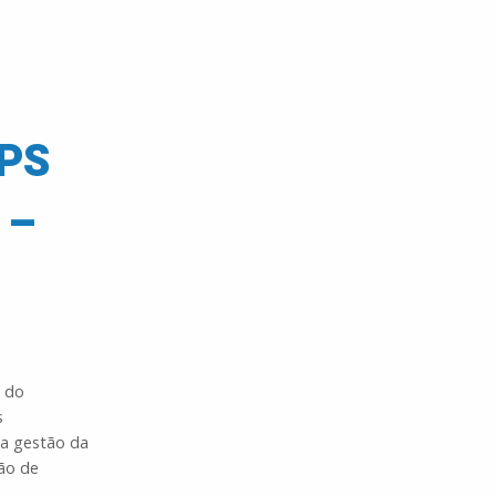
PS
 –
s do
s
na gestão da
ão de