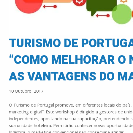
TURISMO DE PORTUG
“COMO MELHORAR O N
AS VANTAGENS DO MA
10 Outubro, 2017
O Turismo de Portugal promove, em diferentes locais do país
marketing digital”. Este workshop é dirigido a gestores de un
independentes, apostando na sua capacitação, pretendendo sen
sua unidade hoteleira. Permitirão conhecer novas oportunida
logística, o marketing convencional não conseguiria atingir.