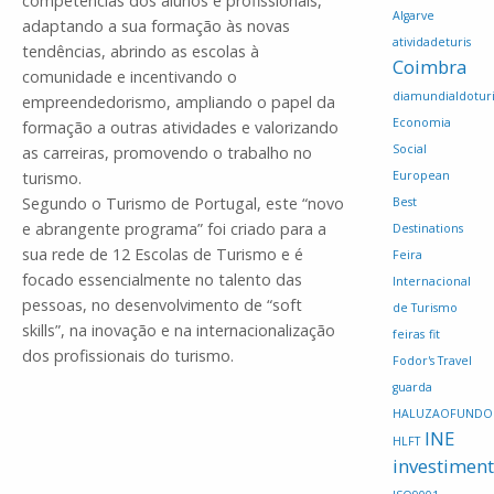
competências dos alunos e profissionais,
Algarve
adaptando a sua formação às novas
atividadeturis
tendências, abrindo as escolas à
Coimbra
comunidade e incentivando o
diamundialdotur
empreendedorismo, ampliando o papel da
Economia
formação a outras atividades e valorizando
Social
as carreiras, promovendo o trabalho no
turismo.
European
Segundo o Turismo de Portugal, este “novo
Best
e abrangente programa” foi criado para a
Destinations
sua rede de 12 Escolas de Turismo e é
Feira
focado essencialmente no talento das
Internacional
pessoas, no desenvolvimento de “soft
de Turismo
skills”, na inovação e na internacionalização
feiras
fit
dos profissionais do turismo.
Fodor's Travel
guarda
HALUZAOFUNDO
INE
HLFT
investimen