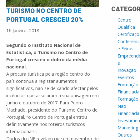
CATEGOR
TURISMO NO CENTRO DE
PORTUGAL CRESCEU 20%
Centro
Qualifica
16 Janeiro, 2018
Certificaçõ
Conferênci
Segundo o Instituto Nacional de
e Feiras
Estatística, o Turismo no Centro de
Empreend
Portugal cresceu o dobro da média
e
nacional.
Inovação
A procura turística pela região centro do
Eventos
país continua a registar aumentos
Formação
significativos, não se deixando afectar pelos
Financiada
incêndios que assolaram a sua paisagem em
Formação
junho e outubro de 2017. Para Pedro
Não
Machado, presidente do Turismo Centro de
Financiada
Portugal, “o Centro de Portugal entrou
Investime
definitivamente nos roteiros turísticos
Marketing
internacionais”.
Outros
Dados do INE revelam que em novembro de