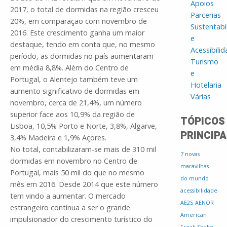
Apoios
2017, o total de dormidas na região cresceu
Parcerias
20%, em comparação com novembro de
Sustentabi
2016. Este crescimento ganha um maior
e
destaque, tendo em conta que, no mesmo
Acessibili
período, as dormidas no país aumentaram
Turismo
em média 8,8%. Além do Centro de
e
Portugal, o Alentejo também teve um
Hotelaria
aumento significativo de dormidas em
Várias
novembro, cerca de 21,4%, um número
superior face aos 10,9% da região de
TÓPICOS
Lisboa, 10,5% Porto e Norte, 3,8%, Algarve,
PRINCIPA
3,4% Madeira e 1,9% Açores.
No total, contabilizaram-se mais de 310 mil
7 novas
dormidas em novembro no Centro de
maravilhas
Portugal, mais 50 mil do que no mesmo
do mundo
mês em 2016. Desde 2014 que este número
acessibilidade
tem vindo a aumentar. O mercado
AE2S
AENOR
estrangeiro continua a ser o grande
American
impulsionador do crescimento turístico do