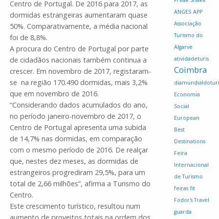
Freak Shake
Centro de Portugal. De 2016 para 2017, as
ANGES
APP
dormidas estrangeiras aumentaram quase
Associação
50%. Comparativamente, a média nacional
Turismo do
foi de 8,8%.
Algarve
A procura do Centro de Portugal por parte
de cidadãos nacionais também continua a
atividadeturis
Coimbra
crescer. Em novembro de 2017, registaram-
se na região 170.490 dormidas, mais 3,2%
diamundialdotur
que em novembro de 2016.
Economia
“Considerando dados acumulados do ano,
Social
no período janeiro-novembro de 2017, o
European
Centro de Portugal apresenta uma subida
Best
de 14,7% nas dormidas, em comparação
Destinations
com o mesmo período de 2016. De realçar
Feira
que, nestes dez meses, as dormidas de
Internacional
estrangeiros progrediram 29,5%, para um
de Turismo
total de 2,66 milhões”, afirma a Turismo do
feiras
fit
Centro.
Fodor's Travel
Este crescimento turístico, resultou num
guarda
aumento de proveitos totais na ordem dos