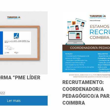
RMA “PME LÍDER
RECRUTAMENTO:
COORDENADOR/A
022
PEDAGÓGICO/A PAR
Ler mais
COIMBRA