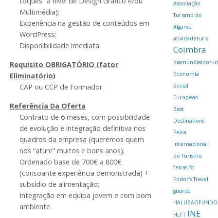
toques” a nível de Design Gráfico e/ou
Associação
Multimédia);
Turismo do
Experiência na gestão de conteúdos em
Algarve
WordPress;
atividadeturis
Disponibilidade imediata.
Coimbra
diamundialdotur
Requisito OBRIGATÓRIO (fator
Economia
Eliminatório)
Social
CAP ou CCP de Formador.
European
Referência Da Oferta
Best
Contrato de 6 meses, com possibilidade
Destinations
de evolução e integração definitiva nos
Feira
quadros da empresa (queremos quem
Internacional
nos “ature” muitos e bons anos);
de Turismo
Ordenado base de 700€ a 800€
feiras
fit
(consoante experiência demonstrada) +
Fodor's Travel
subsídio de alimentação;
guarda
Integração em equipa jovem e com bom
HALUZAOFUNDO
ambiente.
INE
HLFT