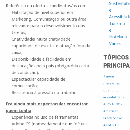
Sustentabi
Referência da oferta – candidatos/as com:
e
Habilitação de nível superior em
Acessibili
Marketing, Comunicação ou outra área
Turismo
relevante para o desenvolvimento das
e
tarefas;
Hotelaria
Criatividade! Muita criatividade,
Várias
capacidade de escrita, e atuação fora da
caixa;
TÓPICOS
Disponibilidade e facilidade em
PRINCIPA
deslocações pelo país (obrigatória carta
de condução);
7 novas
Espectacular capacidade de
maravilhas
comunicação;
do mundo
Resistência à pressão no trabalho.
acessibilidade
Era ainda mais espectacular encontrar
AE2S
AENOR
quem tenha
American
Experiência no uso de ferramentas
Freak Shake
Adobe CS (nomeadamente que “dê uns
ANGES
APP