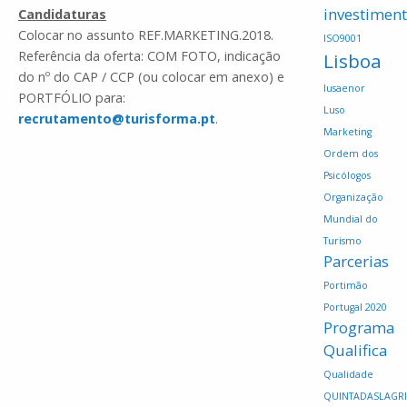
investimen
Candidaturas
Colocar no assunto REF.MARKETING.2018.
ISO9001
Referência da oferta: COM FOTO, indicação
Lisboa
do nº do CAP / CCP (ou colocar em anexo) e
lusaenor
PORTFÓLIO para:
Luso
recrutamento@turisforma.pt
.
Marketing
Ordem dos
Psicólogos
Organização
Mundial do
Turismo
Parcerias
Portimão
Portugal 2020
Programa
Qualifica
Qualidade
QUINTADASLAGR