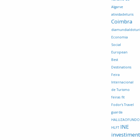
Algarve
atividadeturis
Coimbra
diamundialdotur
Economia
Social
European
Best
Destinations
Feira
Internacional
de Turismo
feiras
fit
Fodor's Travel
guarda
HALUZAOFUNDO
INE
HLFT
investimen