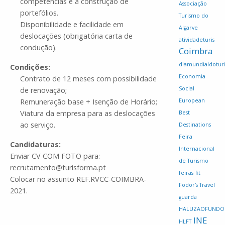
competências e a construção de
Associação
portefólios.
Turismo do
Disponibilidade e facilidade em
Algarve
deslocações (obrigatória carta de
atividadeturis
condução).
Coimbra
diamundialdotur
Condições:
Economia
Contrato de 12 meses com possibilidade
Social
de renovação;
Remuneração base + Isenção de Horário;
European
Viatura da empresa para as deslocações
Best
ao serviço.
Destinations
Feira
Candidaturas:
Internacional
Enviar CV COM FOTO para:
de Turismo
recrutamento@turisforma.pt
feiras
fit
Colocar no assunto REF.RVCC-COIMBRA-
Fodor's Travel
2021.
guarda
HALUZAOFUNDO
INE
HLFT