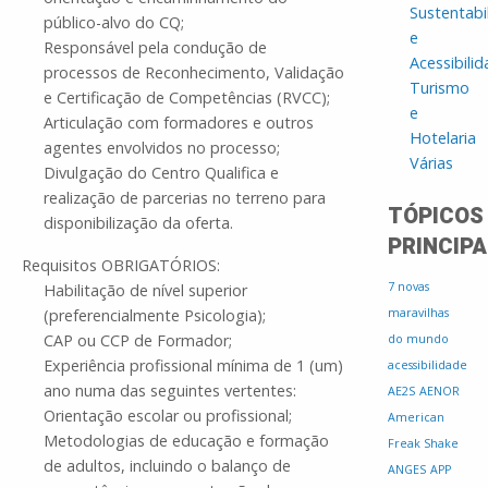
Sustentabi
público-alvo do CQ;
e
Responsável pela condução de
Acessibili
processos de Reconhecimento, Validação
Turismo
e Certificação de Competências (RVCC);
e
Articulação com formadores e outros
Hotelaria
agentes envolvidos no processo;
Várias
Divulgação do Centro Qualifica e
realização de parcerias no terreno para
TÓPICOS
disponibilização da oferta.
PRINCIPA
Requisitos OBRIGATÓRIOS:
7 novas
Habilitação de nível superior
(preferencialmente Psicologia);
maravilhas
CAP ou CCP de Formador;
do mundo
Experiência profissional mínima de 1 (um)
acessibilidade
ano numa das seguintes vertentes:
AE2S
AENOR
Orientação escolar ou profissional;
American
Metodologias de educação e formação
Freak Shake
de adultos, incluindo o balanço de
ANGES
APP