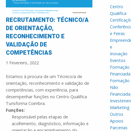
Centro
Qualifica
RECRUTAMENTO: TÉCNICO/A
Certificaçõ
DE ORIENTAÇÃO,
Conferênci
e Feiras
RECONHECIMENTO E
Empreend
VALIDAÇÃO DE
e
COMPETÊNCIAS
Inovação
Eventos
1 Fevereiro, 2022
Formação
Financiada
Estamos à procura de um Técnico/a de
Formação
orientação, reconhecimento e validação de
Não
competências, com experiência, para
Financiada
desempenhar funções no Centro Qualifica
Investime
Turisforma Coimbra.
Marketing
Funções:
Outros
Responsável pelas etapas de
Apoios
acolhimento, diagnóstico, informação e
Parcerias
orientação e encaminhamento do