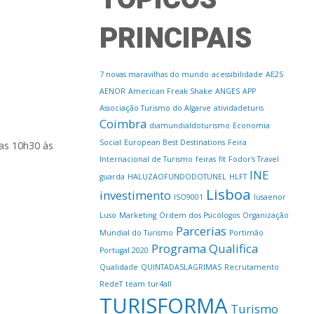
PRINCIPAIS
7 novas maravilhas do mundo
acessibilidade
AE2S
AENOR
American Freak Shake
ANGES
APP
Associação Turismo do Algarve
atividadeturis
Coimbra
diamundialdoturismo
Economia
Social
European Best Destinations
Feira
das 10h30 às
Internacional de Turismo
feiras
fit
Fodor's Travel
INE
guarda
HALUZAOFUNDODOTUNEL
HLFT
Lisboa
investimento
ISO9001
lusaenor
Luso
Marketing
Ordem dos Psicólogos
Organização
Parcerias
Mundial do Turismo
Portimão
Programa Qualifica
Portugal 2020
Qualidade
QUINTADASLAGRIMAS
Recrutamento
RedeT
team
tur4all
TURISFORMA
Turismo