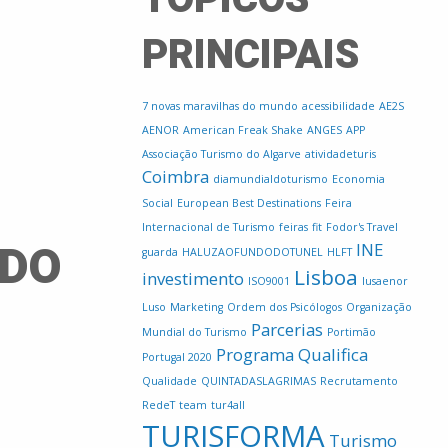
PRINCIPAIS
7 novas maravilhas do mundo
acessibilidade
AE2S
AENOR
American Freak Shake
ANGES
APP
Associação Turismo do Algarve
atividadeturis
Coimbra
diamundialdoturismo
Economia
Social
European Best Destinations
Feira
Internacional de Turismo
feiras
fit
Fodor's Travel
 DO
INE
guarda
HALUZAOFUNDODOTUNEL
HLFT
Lisboa
investimento
ISO9001
lusaenor
Luso
Marketing
Ordem dos Psicólogos
Organização
Parcerias
Mundial do Turismo
Portimão
Programa Qualifica
Portugal 2020
Qualidade
QUINTADASLAGRIMAS
Recrutamento
RedeT
team
tur4all
TURISFORMA
Turismo