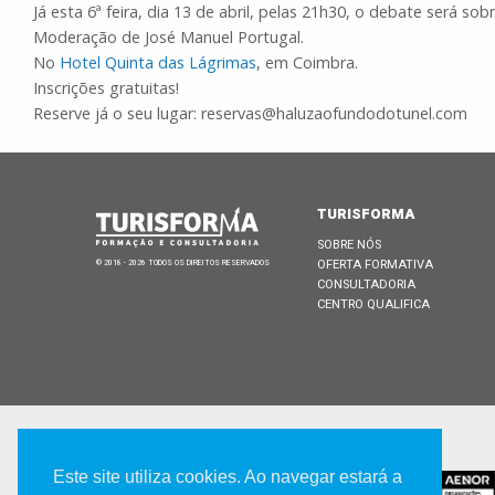
Já esta 6ª feira, dia 13 de abril, pelas 21h30, o debate será so
Moderação de José Manuel Portugal.
No
Hotel Quinta das Lágrimas
, em Coimbra.
Inscrições gratuitas!
Reserve já o seu lugar: reservas@haluzaofundodotunel.com
TURISFORMA
SOBRE NÓS
OFERTA FORMATIVA
© 2018 - 2026 TODOS OS DIREITOS RESERVADOS
CONSULTADORIA
CENTRO QUALIFICA
CERTIFICADA POR
Este site utiliza cookies. Ao navegar estará a