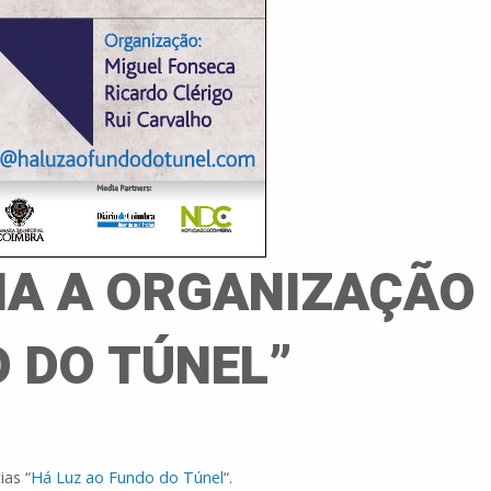
IA A ORGANIZAÇÃO
O DO TÚNEL”
ias “
Há Luz ao Fundo do Túnel
“.