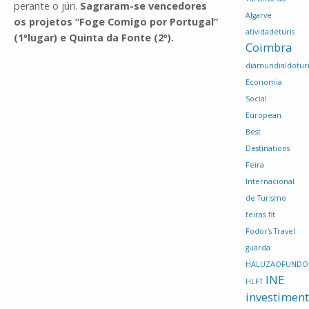
perante o júri.
Sagraram-se vencedores
Algarve
os projetos “Foge Comigo por Portugal”
atividadeturis
(1ºlugar) e Quinta da Fonte (2º).
Coimbra
diamundialdotur
Economia
Social
European
Best
Destinations
Feira
Internacional
de Turismo
feiras
fit
Fodor's Travel
guarda
HALUZAOFUNDO
INE
HLFT
investimen