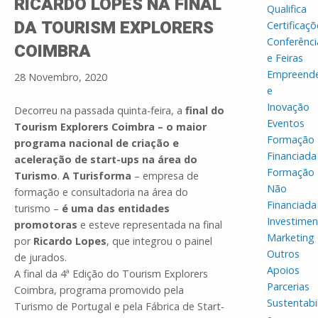
RICARDO LOPES NA FINAL
Qualifica
DA TOURISM EXPLORERS
Certificaçõ
Conferênci
COIMBRA
e Feiras
Empreend
28 Novembro, 2020
e
Inovação
Decorreu na passada quinta-feira, a
final do
Eventos
Tourism Explorers Coimbra – o maior
Formação
programa nacional de criação e
Financiada
aceleração de start-ups na área do
Formação
Turismo
.
A Turisforma
– empresa de
Não
formação e consultadoria na área do
Financiada
turismo –
é uma das entidades
Investime
promotoras
e esteve representada na final
Marketing
por
Ricardo Lopes
, que integrou o painel
Outros
de jurados.
Apoios
A final da 4ª Edição do Tourism Explorers
Parcerias
Coimbra, programa promovido pela
Sustentabi
Turismo de Portugal e pela Fábrica de Start-