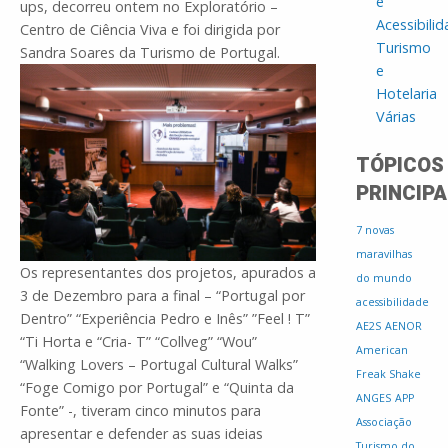
e
ups, decorreu ontem no Exploratório –
Acessibili
Centro de Ciência Viva e foi dirigida por
Turismo
Sandra Soares da Turismo de Portugal.
e
Hotelaria
Várias
TÓPICOS
PRINCIPA
7 novas
maravilhas
Os representantes dos projetos, apurados a
do mundo
3 de Dezembro para a final – “Portugal por
acessibilidade
Dentro” “Experiência Pedro e Inês” ”Feel ! T”
AE2S
AENOR
“Ti Horta e “Cria- T” “Collveg” “Wou”
American
“Walking Lovers – Portugal Cultural Walks”
Freak Shake
“Foge Comigo por Portugal” e “Quinta da
ANGES
APP
Fonte” -, tiveram cinco minutos para
Associação
apresentar e defender as suas ideias
Turismo do