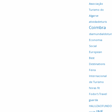
Associação
Turismo do
Algarve
atividadeturis
Coimbra
diamundialdotur
Economia
Social
European
Best
Destinations
Feira
Internacional
de Turismo
feiras
fit
Fodor's Travel
guarda
HALUZAOFUNDO
INE