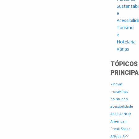
Sustentabi
e
Acessibili
Turismo
e
Hotelaria
Várias
TÓPICOS
PRINCIPA
7 novas
maravilhas
do mundo
acessibilidade
AE2S
AENOR
American
Freak Shake
ANGES
APP