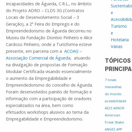
Incapacidades de Águeda, C.R.L., no âmbito
Sustentabi
do Projeto ADRO – CLDS 3G (Contratos
e
Locais de Desenvolvimento Social – 3
Acessibili
Geração), a 2ª Feira do Emprego e do
Turismo
Empreendedorismo de Águeda decorreu no
e
Museu da Fundação Dionísio Pinheiro e Alice
Hotelaria
Cardoso Pinheiro, onde a Turisforma esteve
Várias
presente, em parceria com a
ACOAG –
Associação Comercial de Águeda
, atuando
TÓPICOS
na divulgação de propostas de Formação
PRINCIPA
Modular Certificada visando essencialmente
o aumento da Empregabilidade e
7 novas
Empreendedorismo do concelho de Águeda.
maravilhas
Foram desenvolvidos painéis de formação e
do mundo
informação com a participação de oradores
acessibilidade
especializados na área, bem como
AE2S
AENOR
efetuados workshops alusivos ao tema da
American
Empregabilidade e Empreendedorismo.
Freak Shake
ANGES
APP