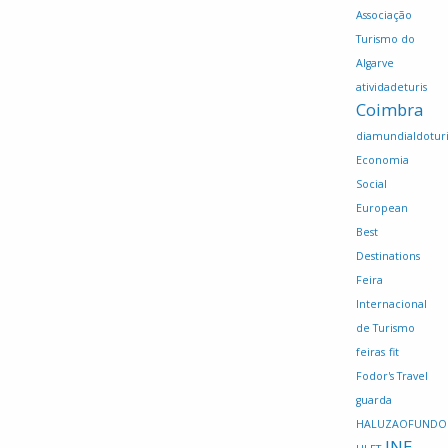
Associação
Turismo do
Algarve
atividadeturis
Coimbra
diamundialdotur
Economia
Social
European
Best
Destinations
Feira
Internacional
de Turismo
feiras
fit
Fodor's Travel
guarda
HALUZAOFUNDO
INE