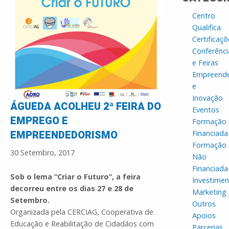
Centro
Qualifica
Certificaçõ
Conferênci
e Feiras
Empreend
e
Inovação
ÁGUEDA ACOLHEU 2ª FEIRA DO
Eventos
EMPREGO E
Formação
EMPREENDEDORISMO
Financiada
Formação
30 Setembro, 2017
Não
Financiada
Sob o lema “Criar o Futuro”, a feira
Investime
decorreu entre os dias 27 e 28 de
Marketing
Setembro.
Outros
Organizada pela CERCIAG, Cooperativa de
Apoios
Educação e Reabilitação de Cidadãos com
Parcerias