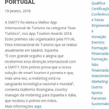
PORTUGAL
Qualifica
Certificaçõ
19 Janeiro, 2018
Conferênci
e Feiras
A SMIITY foi eleita a Melhor App
Empreend
Internacional de Turismo na categoria “Guia
e
Turístico”, nos App Tourism Awards 2018.
Inovação
Estes prémios são organizados pela FITUR,
Eventos
Feira Internacional de Turismo que se realiza
Formação
anualmente em Madrid, Espanha.
Financiada
“É com grande orgulho e alegria que
Formação
recebemos esta distinção internacional com
Não
a SMIITY. Este prémio prova que a nossa
Financiada
solução de smart tourism é pioneira e que,
Investime
mais uma vez, a mobinteg está na
Marketing
vanguarda tecnológica nacional e mundial”,
Outros
comenta Guillermo Rosingana, country
Apoios
manager da mobinteg para Espanha e Itália,
Parcerias
que recebeu o prémio em mãos.
Sustentabi
Mais informações
aqui
.