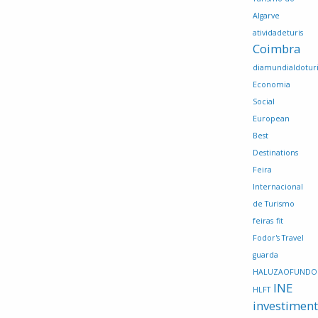
Algarve
atividadeturis
Coimbra
diamundialdotur
Economia
Social
European
Best
Destinations
Feira
Internacional
de Turismo
feiras
fit
Fodor's Travel
guarda
HALUZAOFUNDO
INE
HLFT
investimen