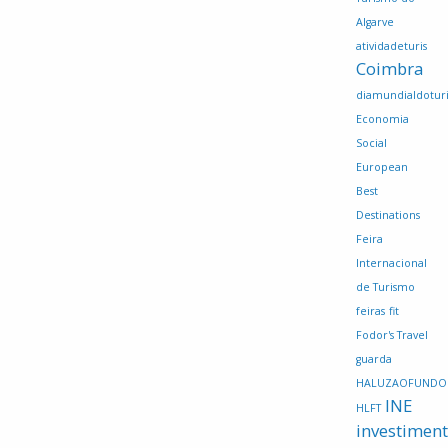
Algarve
atividadeturis
Coimbra
diamundialdotur
Economia
Social
European
Best
Destinations
Feira
Internacional
de Turismo
feiras
fit
Fodor's Travel
guarda
HALUZAOFUNDO
INE
HLFT
investimen