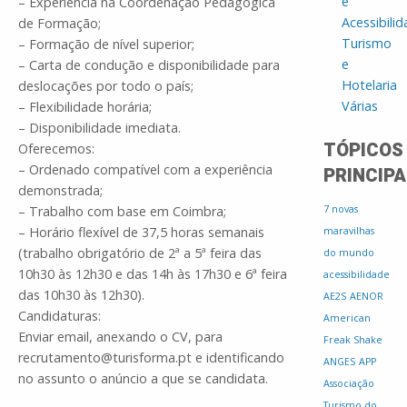
e
– Experiência na Coordenação Pedagógica
Acessibili
de Formação;
Turismo
– Formação de nível superior;
e
– Carta de condução e disponibilidade para
Hotelaria
deslocações por todo o país;
Várias
– Flexibilidade horária;
– Disponibilidade imediata.
TÓPICOS
Oferecemos:
– Ordenado compatível com a experiência
PRINCIPA
demonstrada;
– Trabalho com base em Coimbra;
7 novas
– Horário flexível de 37,5 horas semanais
maravilhas
(trabalho obrigatório de 2ª a 5ª feira das
do mundo
10h30 às 12h30 e das 14h às 17h30 e 6ª feira
acessibilidade
das 10h30 às 12h30).
AE2S
AENOR
Candidaturas:
American
Enviar email, anexando o CV, para
Freak Shake
recrutamento@turisforma.pt e identificando
ANGES
APP
no assunto o anúncio a que se candidata.
Associação
Turismo do