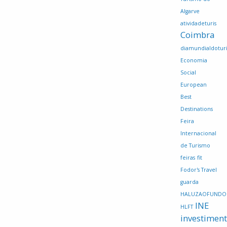
Algarve
atividadeturis
Coimbra
diamundialdotur
Economia
Social
European
Best
Destinations
Feira
Internacional
de Turismo
feiras
fit
Fodor's Travel
guarda
HALUZAOFUNDO
INE
HLFT
investimen