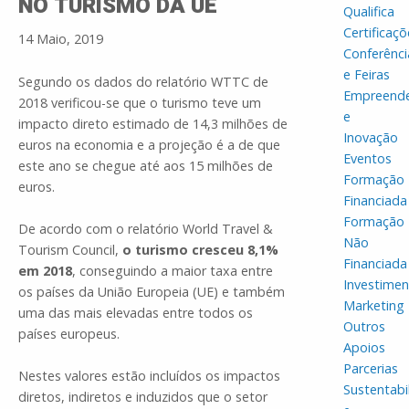
NO TURISMO DA UE
Qualifica
Certificaçõ
14 Maio, 2019
Conferênci
e Feiras
Segundo os dados do relatório WTTC de
Empreend
2018 verificou-se que o turismo teve um
e
impacto direto estimado de 14,3 milhões de
Inovação
euros na economia e a projeção é a de que
Eventos
este ano se chegue até aos 15 milhões de
Formação
euros.
Financiada
Formação
De acordo com o relatório World Travel &
Não
Tourism Council,
o turismo cresceu 8,1%
Financiada
em 2018
, conseguindo a maior taxa entre
Investime
os países da União Europeia (UE) e também
Marketing
uma das mais elevadas entre todos os
Outros
países europeus.
Apoios
Parcerias
Nestes valores estão incluídos os impactos
Sustentabi
diretos, indiretos e induzidos que o setor