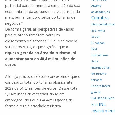
potencial para aumentar a dimensão da sua
Algarve
economia ligada ao turismo e viagens ainda
atividadeturis
Coimbra
mais, aumentando o setor do turismo de
negócios.”
diamundialdotur
De forma geral, as perspetivas deixadas
Economia
pelo relatório remetem para um
Social
crescimento do setor na UE que se deverá
European
situar nos 5,3%, o que significa que
a
Best
riqueza gerada na área do turismo irá
Destinations
aumentar para os 40,4 mil milhões de
Feira
euros
.
Internacional
de Turismo
A longo prazo, o relatório prevê ainda que o
feiras
fit
contributo total do turismo alcance até
Fodor's Travel
2029 os 51,2 milhões de euros. Desse total,
guarda
1,24 milhões devem traduzir-se em
HALUZAOFUNDO
empregos, dos quais 464 mil ligados de
INE
HLFT
forma direta à atividade turística.
investimen