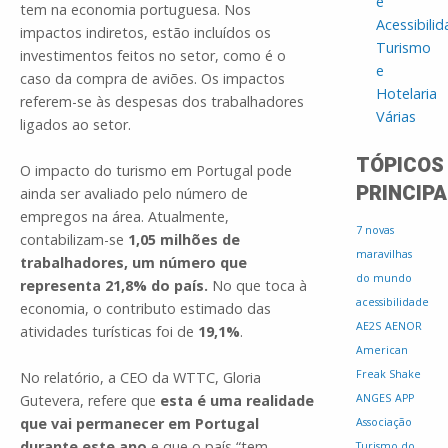
e
tem na economia portuguesa. Nos
Acessibili
impactos indiretos, estão incluídos os
Turismo
investimentos feitos no setor, como é o
e
caso da compra de aviões. Os impactos
Hotelaria
referem-se às despesas dos trabalhadores
Várias
ligados ao setor.
TÓPICOS
O impacto do turismo em Portugal pode
PRINCIPA
ainda ser avaliado pelo número de
empregos na área. Atualmente,
7 novas
contabilizam-se
1,05 milhões de
maravilhas
trabalhadores, um número que
do mundo
representa 21,8% do país.
No que toca à
acessibilidade
economia, o contributo estimado das
AE2S
AENOR
atividades turísticas foi de
19,1%
.
American
Freak Shake
No relatório, a CEO da WTTC, Gloria
Gutevera, refere que
esta é uma realidade
ANGES
APP
que vai permanecer em Portugal
Associação
durante este ano
e que o país “tem
Turismo do