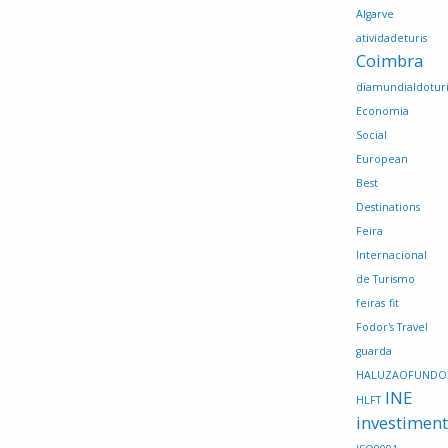
Algarve
atividadeturis
Coimbra
diamundialdotur
Economia
Social
European
Best
Destinations
Feira
Internacional
de Turismo
feiras
fit
Fodor's Travel
guarda
HALUZAOFUNDO
INE
HLFT
investimen