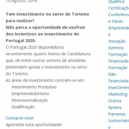
10 Agosto, 2016
Qualifica
Certificaçõ
Tem investimento no setor do Turismo
Conferênci
para realizar?
e Feiras
Não perca a oportunidade de usufruir
Empreend
dos incentivos ao investimento do
e
Portugal 2020.
Inovação
O Portugal 2020 disponibilizou
Eventos
recentemente quatro Avisos de Candidatura
Formação
que, de entre outros setores de atividade,
Financiada
pretendem apoiar o investimento no setor
Formação
do Turismo.
Não
As áreas de investimento centram-se em:
Financiada
Investimento Produtivo
Investime
Empreendedorismo
Marketing
Internacionalização
Outros
Qualificação
Apoios
Parcerias
Contacte-nos
!!
Sustentabi
Aproveite esta oportunidade!
e