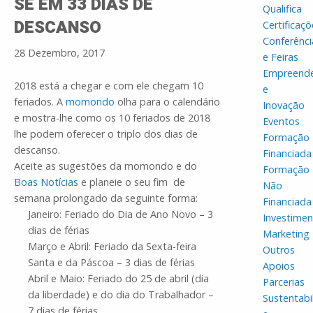
SE EM 33 DIAS DE
Qualifica
DESCANSO
Certificaçõ
Conferênci
28 Dezembro, 2017
e Feiras
Empreend
2018 está a chegar e com ele chegam 10
e
feriados. A
momondo
olha para o calendário
Inovação
e mostra-lhe como os 10 feriados de 2018
Eventos
lhe podem oferecer o triplo dos dias de
Formação
descanso.
Financiada
Aceite as sugestões da momondo e do
Formação
Boas Notícias
e planeie o seu fim de
Não
semana prolongado da seguinte forma:
Financiada
Janeiro: Feriado do Dia de Ano Novo – 3
Investime
dias de férias
Marketing
Março e Abril: Feriado da Sexta-feira
Outros
Santa e da Páscoa – 3 dias de férias
Apoios
Abril e Maio: Feriado do 25 de abril (dia
Parcerias
da liberdade) e do dia do Trabalhador –
Sustentabi
7 dias de férias