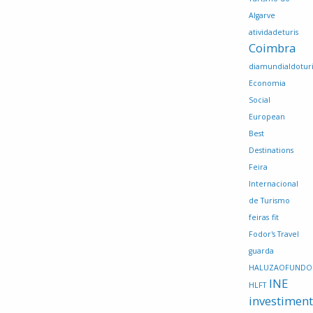
Algarve
atividadeturis
Coimbra
diamundialdotur
Economia
Social
European
Best
Destinations
Feira
Internacional
de Turismo
feiras
fit
Fodor's Travel
guarda
HALUZAOFUNDO
INE
HLFT
investimen