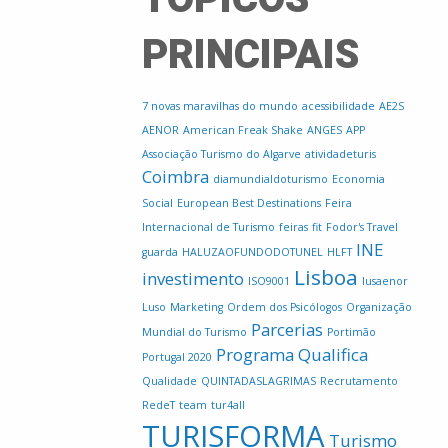
PRINCIPAIS
7 novas maravilhas do mundo
acessibilidade
AE2S
AENOR
American Freak Shake
ANGES
APP
Associação Turismo do Algarve
atividadeturis
Coimbra
diamundialdoturismo
Economia
Social
European Best Destinations
Feira
Internacional de Turismo
feiras
fit
Fodor's Travel
INE
guarda
HALUZAOFUNDODOTUNEL
HLFT
Lisboa
investimento
ISO9001
lusaenor
Luso
Marketing
Ordem dos Psicólogos
Organização
Parcerias
Mundial do Turismo
Portimão
Programa Qualifica
Portugal 2020
Qualidade
QUINTADASLAGRIMAS
Recrutamento
RedeT
team
tur4all
TURISFORMA
Turismo