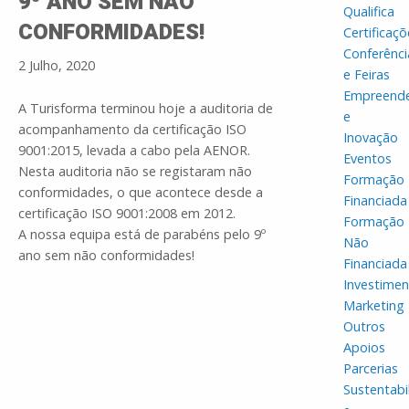
9º ANO SEM NÃO
Qualifica
CONFORMIDADES!
Certificaçõ
Conferênci
2 Julho, 2020
e Feiras
Empreend
A Turisforma terminou hoje a auditoria de
e
acompanhamento da certificação ISO
Inovação
9001:2015, levada a cabo pela AENOR.
Eventos
Nesta auditoria não se registaram não
Formação
conformidades, o que acontece desde a
Financiada
certificação ISO 9001:2008 em 2012.
Formação
A nossa equipa está de parabéns pelo 9º
Não
ano sem não conformidades!
Financiada
Investime
Marketing
Outros
Apoios
Parcerias
Sustentabi