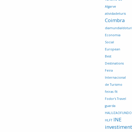
Algarve
atividadeturis
Coimbra
diamundialdotur
Economia
Social
European
Best
Destinations
Feira
Internacional
de Turismo
feiras
fit
Fodor's Travel
guarda
HALUZAOFUNDO
INE
HLFT
investimen