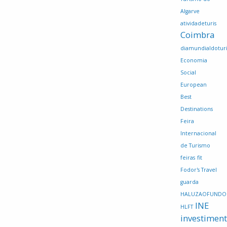
Algarve
atividadeturis
Coimbra
diamundialdotur
Economia
Social
European
Best
Destinations
Feira
Internacional
de Turismo
feiras
fit
Fodor's Travel
guarda
HALUZAOFUNDO
INE
HLFT
investimen