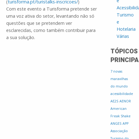
e
(
turisforma.pt/turistalks-inscricoes/
)
Acessibili
Com este evento a Turisforma pretende ser
Turismo
uma voz ativa do setor, levantando não só
e
questões que se pretendem ver
Hotelaria
esclarecidas, como também contribuir para
Várias
a sua solução.
TÓPICOS
PRINCIPA
7 novas
maravilhas
do mundo
acessibilidade
AE2S
AENOR
American
Freak Shake
ANGES
APP
Associação
Turismo do