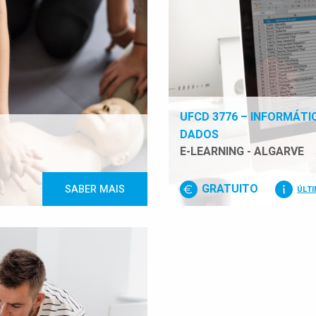
UFCD 3776 – INFORMÁTI
DADOS
E-LEARNING - ALGARVE
GRATUITO
SABER MAIS
ÚLT