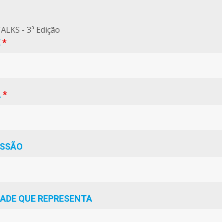
ALKS - 3ª Edição
E
*
L
*
ISSÃO
DADE QUE REPRESENTA