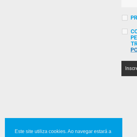
P
CO
PE
T
PO
Este site utiliza cookies. Ao navegar estará a